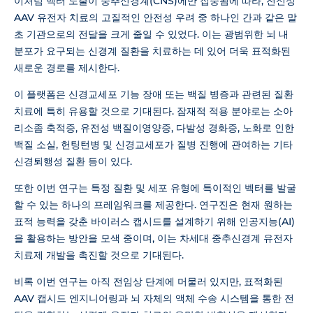
이처럼 벡터 노출이 중추신경계(CNS)에만 집중됨에 따라, 전신성
AAV 유전자 치료의 고질적인 안전성 우려 중 하나인 간과 같은 말
초 기관으로의 전달을 크게 줄일 수 있었다. 이는 광범위한 뇌 내
분포가 요구되는 신경계 질환을 치료하는 데 있어 더욱 표적화된
새로운 경로를 제시한다.
이 플랫폼은 신경교세포 기능 장애 또는 백질 병증과 관련된 질환
치료에 특히 유용할 것으로 기대된다. 잠재적 적용 분야로는 소아
리소좀 축적증, 유전성 백질이영양증, 다발성 경화증, 노화로 인한
백질 소실, 헌팅턴병 및 신경교세포가 질병 진행에 관여하는 기타
신경퇴행성 질환 등이 있다.
또한 이번 연구는 특정 질환 및 세포 유형에 특이적인 벡터를 발굴
할 수 있는 하나의 프레임워크를 제공한다. 연구진은 현재 원하는
표적 능력을 갖춘 바이러스 캡시드를 설계하기 위해 인공지능(AI)
을 활용하는 방안을 모색 중이며, 이는 차세대 중추신경계 유전자
치료제 개발을 촉진할 것으로 기대된다.
비록 이번 연구는 아직 전임상 단계에 머물러 있지만, 표적화된
AAV 캡시드 엔지니어링과 뇌 자체의 액체 수송 시스템을 통한 전