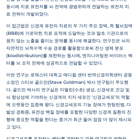
동시에 치료 유전자를 뇌 전역에 광범위하게 전달하는 유전자 치
료 전략이 개발되었다.
이 접근법은 신경계 유전자 치료의 두 가지 주요 장벽, 즉 혈뇌장벽
(BBB)에 가로막힌 치료 표적에 도달하는 것과 말초 기관으로의
원치 않는 노출을 줄이는 문제를 동시에 해결한다. 연구진은 뇌의
자연적인 뇌척수액 수송 경로를 활용함으로써 전신 생체 분포
(biodistribution)를 제한하는 동시에, 엔지니어링된 바이러스 벡
터를 뇌 조직 전체에 성공적으로 전달할 수 있었다.
이번 연구는 로체스터 대학교 메디컬 센터 번역신경의학센터 공동
소장인 스티브 골드만(Steve Goldman) 박사 연구팀이 주도했
다. 골드만 박사의 연구실은 미엘린(수초) 생성, 신경세포 건강 및
뇌 항상성에 기여하는 신경계의 지지 세포인 ‘신경교세포’의 역할
에 오랫동안 집중해 왔다. 신경교세포의 기능 장애가 헌팅턴병, 다
발성 경화증, 유전성 백질 장애를 포함한 다양한 신경계 질환의 진
행에 중요한 역할을 한다는 증거가 최근 들어 점점 더 많이 제시되
고 있다.
신경교세포를 표적하는 벡터를 개발하기 위해 연구팀은 변형된