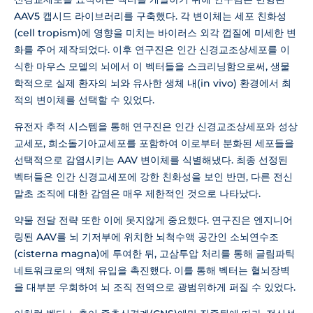
AAV5 캡시드 라이브러리를 구축했다. 각 변이체는 세포 친화성
(cell tropism)에 영향을 미치는 바이러스 외각 껍질에 미세한 변
화를 주어 제작되었다. 이후 연구진은 인간 신경교조상세포를 이
식한 마우스 모델의 뇌에서 이 벡터들을 스크리닝함으로써, 생물
학적으로 실제 환자의 뇌와 유사한 생체 내(in vivo) 환경에서 최
적의 변이체를 선택할 수 있었다.
유전자 추적 시스템을 통해 연구진은 인간 신경교조상세포와 성상
교세포, 희소돌기아교세포를 포함하여 이로부터 분화된 세포들을
선택적으로 감염시키는 AAV 변이체를 식별해냈다. 최종 선정된
벡터들은 인간 신경교세포에 강한 친화성을 보인 반면, 다른 전신
말초 조직에 대한 감염은 매우 제한적인 것으로 나타났다.
약물 전달 전략 또한 이에 못지않게 중요했다. 연구진은 엔지니어
링된 AAV를 뇌 기저부에 위치한 뇌척수액 공간인 소뇌연수조
(cisterna magna)에 투여한 뒤, 고삼투압 처리를 통해 글림파틱
네트워크로의 액체 유입을 촉진했다. 이를 통해 벡터는 혈뇌장벽
을 대부분 우회하여 뇌 조직 전역으로 광범위하게 퍼질 수 있었다.