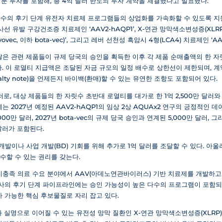
 지분 투자를 포함해, 총 4억 달러 한도의 투자 계약을 체결했다고 발표했다.
다수의 후기 단계 유전자 치료제 프로그램들의 상업화를 가속화할 수 있도록 지
사선 유발 구강건조증 치료제인 ‘AAV2-hAQP1’, X-연관 망막색소변성증(XL
arvovec, 이하 bota-vec)’, 그리고 레버 선천성 흑암시 4형(LCA4) 치료제인 ‘A
탈은 관련 제품들이 규제 당국의 승인을 획득한 이후 각 제품 순매출액의 한 
된다. 이 로열티 지급액은 조달된 자금 규모의 일정 배수로 상한선이 제한되며, 
lty note)을 언제든지 바이백(환매)할 수 있는 유연한 조항도 포함되어 있다.
달러로, 대상 제품들의 한 자릿수 초반대 로열티를 대가로 한 1억 2,500만 달러와
는 2027년 예정된 AAV2-hAQP1의 임상 2상 AQUAx2 연구의 긍정적인 
0만 달러, 2027년 bota-vec의 규제 당국 승인과 연계된 5,000만 달러, 그리
 달러가 포함된다.
개발이나 사업 개발(BD) 기회를 위해 추가로 1억 달러를 조달할 수 있다. 아
인수할 수 있는 권리를 갖는다.
 미충족 의료 수요 분야에서 AAV(아데노연관바이러스) 기반 치료제를 개발하고
사의 후기 단계 파이프라인에는 승인 가능성이 높은 다수의 프로그램이 포함되어 있
화가 가능한 핵심 후보물질로 자리 잡고 있다.
실과 실명으로 이어질 수 있는 유전성 망막 질환인 X-연관 망막색소변성증(XLRP