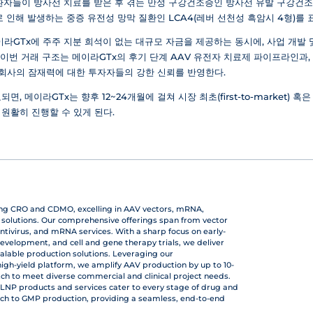
 환자들이 방사선 치료를 받은 후 겪는 만성 구강건조증인 방사선 유발 구강건조
이로 인해 발생하는 중증 유전성 망막 질환인 LCA4(레버 선천성 흑암시 4형)를
이라GTx에 주주 지분 희석이 없는 대규모 자금을 제공하는 동시에, 사업 개발
한 이번 거래 구조는 메이라GTx의 후기 단계 AAV 유전자 치료제 파이프라인과
 회사의 잠재력에 대한 투자자들의 강한 신뢰를 반영한다.
, 메이라GTx는 향후 12~24개월에 걸쳐 시장 최초(first-to-market)
원활히 진행할 수 있게 된다.
ing CRO and CDMO, excelling in AAV vectors, mRNA,
r solutions. Our comprehensive offerings span from vector
ntivirus, and mRNA services. With a sharp focus on early-
development, and cell and gene therapy trials, we deliver
calable production solutions. Leveraging our
gh-yield platform, we amplify AAV production by up to 10-
atch to meet diverse commercial and clinical project needs.
LNP products and services cater to every stage of drug and
ch to GMP production, providing a seamless, end-to-end