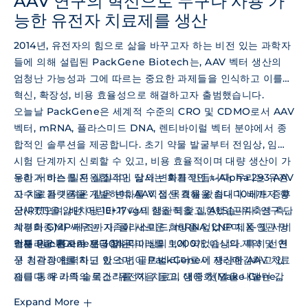
AAV 연구의 혁신으로 누구나 사용 가
능한 유전자 치료제를 생산
2014년, 유전자의 힘으로 삶을 바꾸고자 하는 비전 있는 과학자
들에 의해 설립된 PackGene Biotech는, AAV 벡터 생산의
엄청난 가능성과 그에 따르는 중요한 과제들을 인식하고 이를
혁신, 확장성, 비용 효율성으로 해결하고자 출범했습니다.
오늘날 PackGene은 세계적 수준의 CRO 및 CDMO로서 AAV
벡터, mRNA, 플라스미드 DNA, 렌티바이럴 벡터 분야에서 종
합적인 솔루션을 제공합니다. 초기 약물 발굴부터 전임상, 임상
시험 단계까지 신뢰할 수 있고, 비용 효율적이며 대량 생산이 가
능한 서비스를 지원합니다. 당사는 획기적인 π-Alpha 293 AAV
우리가 하는 일은 실질적인 삶의 변화를 만듭니다. 우리는 유전
고수율 플랫폼을 개발하여, AAV 생산 효율을 최대 10배까지 향
자 치료가 가져온 깊은 변화를 직접 목격해 왔습니다. 레트 증후
상시켰으며, 배치당 1E+17vg의 생산력을 실현했습니다. 연구 단
군(RTT)을 앓던 어린이가 다시 힘을 되찾고, ALS(근위축성 측
계부터 GMP 제조까지, 플라스미드, mRNA, LNP 제품 및 서비
삭경화증)와 싸우는 가족이 새로운 희망을 얻었으며, X-연관 망
스를 원스톱으로 제공합니다.
막분리증 환자가 보다 맑은 미래를 보게 되었습니다. 특히 선천
현재 PackGene은 30개국 이상의 1,000개 이상의 제약 및 연
성 청각장애를 지닌 한 소년이 PackGene이 생산한 AAV 치료
구 기관과 협력하고 있으며, 글로벌 리더로서 자리매김하고 있
제를 통해 가족의 목소리를 처음 듣고, 생애 첫 말을 내뱉던 감
습니다. 우리의 슬로건 "유전자 치료의 대중화(Make Gene
동적인 순간은 지금도 우리의 가슴을 울립니다. 이러한 개인적
Therapy Affordable)"는 우리의 사명을 정확히 보여줍니다.
Expand More