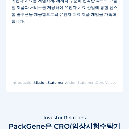
유전자 치료를 저렴하게: 세계적 수준의 신속한 속도로 고품
실천합니다.
질 제품과 서비스를 제공하여 유전자 치료 산업에 통합 원스
혁신
(Innovation):
환자들에게 더 나은 치료법을 제공
톱 솔루션을 제공함으로써 유전자 치료 제품 개발을 가속화
하기 위해 끊임없이 공정을 개선합니다.
합니다.
환자 중심
(Patient First):
일상 업무에서 항상 환자를
최우선으로 합니다.
고객 헌신
(Customer Dedication):
매일의 업무에서
고객의 기대를 뛰어넘기 위해 노력합니다.
빠른 생산 속도
(World-class Delivery Speed):
환자
가 기다리고 있기에, 항상 빠른 결과 제공은 우리의 사명
입니다.
Introduction
Mission Statement
Vision Statement
Core Values
Investor Relations
PackGene은 CRO(임상시험수탁기