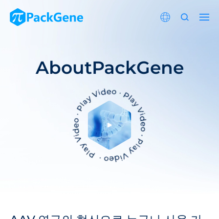
About
PackGene