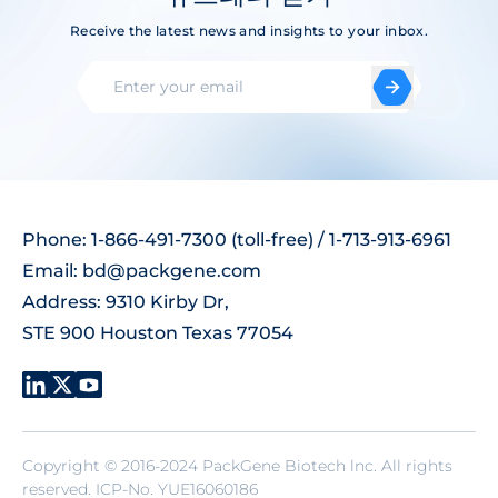
Receive the latest news and insights to your inbox.
Phone: 1-866-491-7300 (toll-free) / 1-713-913-6961
Email:
bd@packgene.com
Address: 9310 Kirby Dr,
STE 900 Houston Texas 77054
Copyright © 2016-2024 PackGene Biotech lnc. All rights
reserved.
ICP-No. YUE16060186