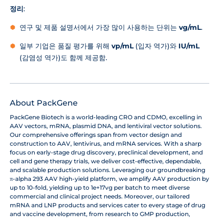
정리
:
연구 및 제품 설명서에서 가장 많이 사용하는 단위는
vg/mL
.
일부 기업은 품질 평가를 위해
vp/mL
(입자 역가)와
IU/mL
(감염성 역가)도 함께 제공함.
About PackGene
PackGene Biotech is a world-leading CRO and CDMO, excelling in
AAV vectors, mRNA, plasmid DNA, and lentiviral vector solutions.
Our comprehensive offerings span from vector design and
construction to AAV, lentivirus, and mRNA services. With a sharp
focus on early-stage drug discovery, preclinical development, and
cell and gene therapy trials, we deliver cost-effective, dependable,
and scalable production solutions. Leveraging our groundbreaking
π-alpha 293 AAV high-yield platform, we amplify AAV production by
up to 10-fold, yielding up to 1e+17vg per batch to meet diverse
commercial and clinical project needs. Moreover, our tailored
mRNA and LNP products and services cater to every stage of drug
and vaccine development, from research to GMP production,