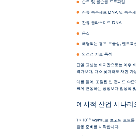
순도 및 불순물 프로파일
잔류 숙주세포 DNA 및 숙주
잔류 플라스미드 DNA
응집
해당되는 경우 무균성, 엔도톡
안정성 지표 특성
단일 고성능 배치만으로는 이후 배
역가보다, 다소 낮더라도 재현 가능
예를 들어, 조절된 빈 캡시드 수
크게 변동하는 공정보다 임상적 및
예시적 산업 시나리
1 × 10¹³ vg/mL로 보고된 
활동 준비를 시작합니다.