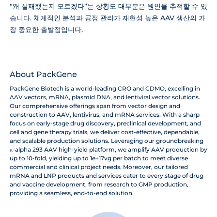
“왜 실패했는지 모르겠다”는 상황도 대부분은 원인을 추적할 수 있
습니다. 체계적인 분석과 공정 관리가 재현성 높은 AAV 생산의 가
장 중요한 출발점입니다.
About PackGene
PackGene Biotech is a world-leading CRO and CDMO, excelling in
AAV vectors, mRNA, plasmid DNA, and lentiviral vector solutions.
Our comprehensive offerings span from vector design and
construction to AAV, lentivirus, and mRNA services. With a sharp
focus on early-stage drug discovery, preclinical development, and
cell and gene therapy trials, we deliver cost-effective, dependable,
and scalable production solutions. Leveraging our groundbreaking
π-alpha 293 AAV high-yield platform, we amplify AAV production by
up to 10-fold, yielding up to 1e+17vg per batch to meet diverse
commercial and clinical project needs. Moreover, our tailored
mRNA and LNP products and services cater to every stage of drug
and vaccine development, from research to GMP production,
providing a seamless, end-to-end solution.