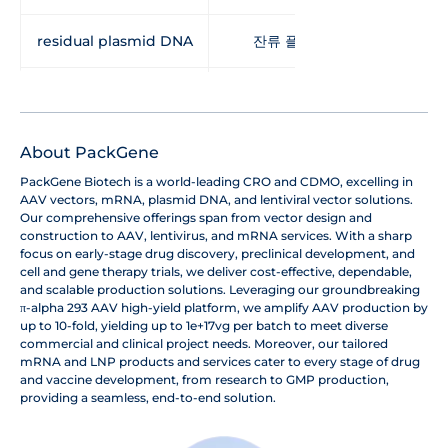
residual plasmid DNA
잔류 플라스미드 DNA
transgene identity
도입유전자 서열 동일성
ITR integrity
ITR 구조 완전성
About PackGene
PackGene Biotech is a world-leading CRO and CDMO, excelling in
AAV vectors, mRNA, plasmid DNA, and lentiviral vector solutions.
Our comprehensive offerings span from vector design and
construction to AAV, lentivirus, and mRNA services. With a sharp
focus on early-stage drug discovery, preclinical development, and
cell and gene therapy trials, we deliver cost-effective, dependable,
and scalable production solutions. Leveraging our groundbreaking
π-alpha 293 AAV high-yield platform, we amplify AAV production by
up to 10-fold, yielding up to 1e+17vg per batch to meet diverse
commercial and clinical project needs. Moreover, our tailored
mRNA and LNP products and services cater to every stage of drug
and vaccine development, from research to GMP production,
providing a seamless, end-to-end solution.