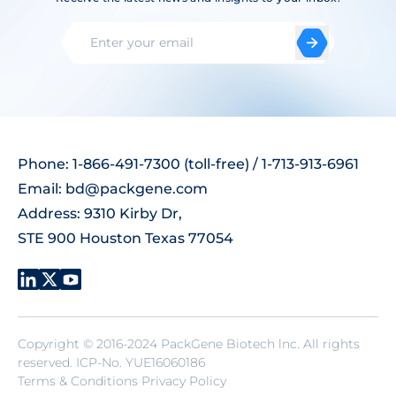
Phone: 1-866-491-7300 (toll-free) / 1-713-913-6961
Email:
bd@packgene.com
Address: 9310 Kirby Dr,
STE 900 Houston Texas 77054
Copyright © 2016-2024 PackGene Biotech lnc. All rights
reserved.
ICP-No. YUE16060186
Terms & Conditions Privacy Policy