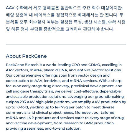
AAV 수확에서 세포 용해물은 일반적으로 주요 회수 대상이지만,
배양 상층액 내 바이러스를 경험적으로 배제해서는 안 됩니다. 두
분획을 모두 회수할지 여부는 혈청형 특성, 생산 시스템, 수확 시점
및 하류 정제 부담을 종합적으로 고려하여 판단해야 합니다.
About PackGene
PackGene Biotech is a world-leading CRO and CDMO, excelling in
AAV vectors, mRNA, plasmid DNA, and lentiviral vector solutions.
Our comprehensive offerings span from vector design and
construction to AAV, lentivirus, and mRNA services. With a sharp
focus on early-stage drug discovery, preclinical development, and
cell and gene therapy trials, we deliver cost-effective, dependable,
and scalable production solutions. Leveraging our groundbreaking
π-alpha 293 AAV high-yield platform, we amplify AAV production by
up to 10-fold, yielding up to 1e+17vg per batch to meet diverse
commercial and clinical project needs. Moreover, our tailored
mRNA and LNP products and services cater to every stage of drug
and vaccine development, from research to GMP production,
providing a seamless, end-to-end solution.