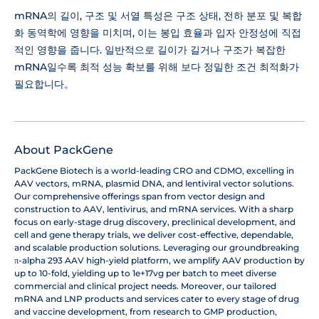
mRNA의 길이, 구조 및 서열 특성은 구조 상태, 전하 분포 및 복합
화 동역학에 영향을 미치며, 이는 봉입 효율과 입자 안정성에 직접
적인 영향을 줍니다. 일반적으로 길이가 길거나 구조가 복잡한
mRNA일수록 최적 성능 확보를 위해 보다 정밀한 조건 최적화가
필요합니다。
About PackGene
PackGene Biotech is a world-leading CRO and CDMO, excelling in
AAV vectors, mRNA, plasmid DNA, and lentiviral vector solutions.
Our comprehensive offerings span from vector design and
construction to AAV, lentivirus, and mRNA services. With a sharp
focus on early-stage drug discovery, preclinical development, and
cell and gene therapy trials, we deliver cost-effective, dependable,
and scalable production solutions. Leveraging our groundbreaking
π-alpha 293 AAV high-yield platform, we amplify AAV production by
up to 10-fold, yielding up to 1e+17vg per batch to meet diverse
commercial and clinical project needs. Moreover, our tailored
mRNA and LNP products and services cater to every stage of drug
and vaccine development, from research to GMP production,