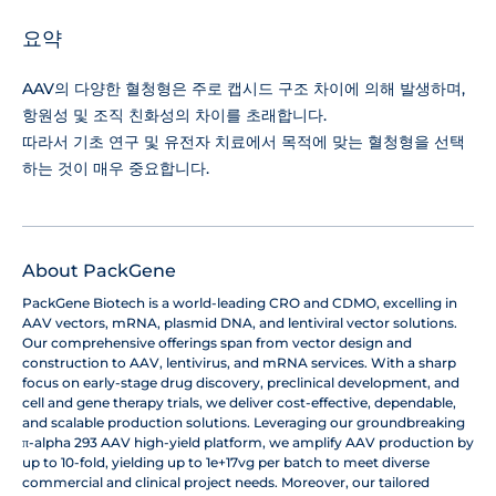
요약
AAV의 다양한 혈청형은 주로 캡시드 구조 차이에 의해 발생하며,
항원성 및 조직 친화성의 차이를 초래합니다.
따라서 기초 연구 및 유전자 치료에서 목적에 맞는 혈청형을 선택
하는 것이 매우 중요합니다.
About PackGene
PackGene Biotech is a world-leading CRO and CDMO, excelling in
AAV vectors, mRNA, plasmid DNA, and lentiviral vector solutions.
Our comprehensive offerings span from vector design and
construction to AAV, lentivirus, and mRNA services. With a sharp
focus on early-stage drug discovery, preclinical development, and
cell and gene therapy trials, we deliver cost-effective, dependable,
and scalable production solutions. Leveraging our groundbreaking
π-alpha 293 AAV high-yield platform, we amplify AAV production by
up to 10-fold, yielding up to 1e+17vg per batch to meet diverse
commercial and clinical project needs. Moreover, our tailored