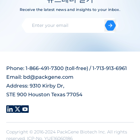
Receive the latest news and insights to your inbox.
Phone: 1-866-491-7300 (toll-free) / 1-713-913-6961
Email:
bd@packgene.com
Address: 9310 Kirby Dr,
STE 900 Houston Texas 77054
Copyright © 2016-2024 PackGene Biotech lnc. All rights
reserved.
ICP-No. YUE16060186