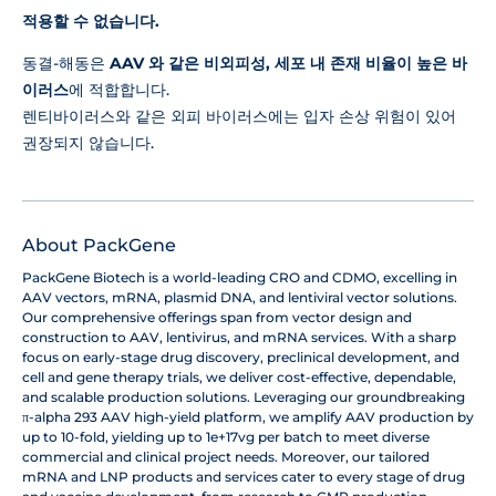
적용할 수 없습니다.
동결-해동은
AAV 와 같은 비외피성, 세포 내 존재 비율이 높은 바
이러스
에 적합합니다.
렌티바이러스와 같은 외피 바이러스에는 입자 손상 위험이 있어
권장되지 않습니다.
About PackGene
PackGene Biotech is a world-leading CRO and CDMO, excelling in
AAV vectors, mRNA, plasmid DNA, and lentiviral vector solutions.
Our comprehensive offerings span from vector design and
construction to AAV, lentivirus, and mRNA services. With a sharp
focus on early-stage drug discovery, preclinical development, and
cell and gene therapy trials, we deliver cost-effective, dependable,
and scalable production solutions. Leveraging our groundbreaking
π-alpha 293 AAV high-yield platform, we amplify AAV production by
up to 10-fold, yielding up to 1e+17vg per batch to meet diverse
commercial and clinical project needs. Moreover, our tailored
mRNA and LNP products and services cater to every stage of drug