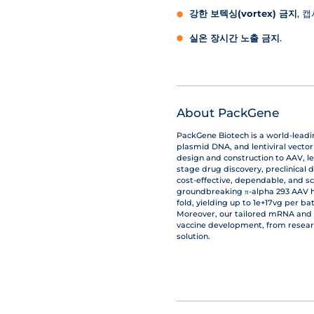
강한 보텍싱(vortex) 금지
, 
실온 장시간 노출 금지
.
About PackGene
PackGene Biotech is a world-lead
plasmid DNA, and lentiviral vecto
design and construction to AAV, le
stage drug discovery, preclinical 
cost-effective, dependable, and s
groundbreaking π-alpha 293 AAV hi
fold, yielding up to 1e+17vg per b
Moreover, our tailored mRNA and 
vaccine development, from resear
solution.