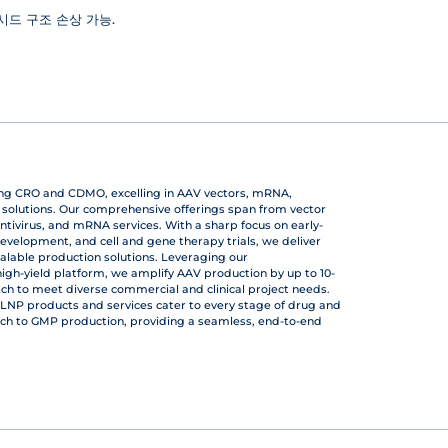
캡시드 구조 손상 가능.
ing CRO and CDMO, excelling in AAV vectors, mRNA,
r solutions. Our comprehensive offerings span from vector
ntivirus, and mRNA services. With a sharp focus on early-
development, and cell and gene therapy trials, we deliver
calable production solutions. Leveraging our
gh-yield platform, we amplify AAV production by up to 10-
atch to meet diverse commercial and clinical project needs.
LNP products and services cater to every stage of drug and
ch to GMP production, providing a seamless, end-to-end