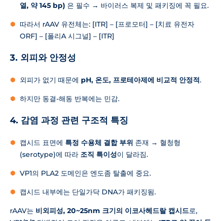
열, 약 145 bp)
은 필수 → 바이러스 복제 및 패키징에 꼭 필요.
따라서 rAAV 유전체는: [ITR] – [프로모터] – [치료 유전자
ORF] – [폴리A 시그널] – [ITR]
3. 외피와 안정성
외피가 없기 때문에
pH, 온도, 프로테아제에 비교적 안정적
.
하지만 동결-해동 반복에는 민감.
4. 감염 과정 관련 구조적 특징
캡시드 표면에
특정 수용체 결합 부위
존재 → 혈청형
(serotype)에 따라
조직 특이성
이 달라짐.
VP1의 PLA2 도메인은 엔도좀 탈출에 중요.
캡시드 내부에는 단일가닥 DNA가 패키징됨.
rAAV는
비외피성, 20~25nm 크기의 이코사헤드랄 캡시드
로,