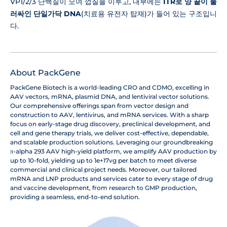
VP1/2/3 단백질이 모여 껍질을 이루고, 내부에는
ITR로 양 끝이 둘
러싸인 단일가닥 DNA
(치료용 유전자 탑재)가 들어 있는 구조입니
다.
About PackGene
PackGene Biotech is a world-leading CRO and CDMO, excelling in
AAV vectors, mRNA, plasmid DNA, and lentiviral vector solutions.
Our comprehensive offerings span from vector design and
construction to AAV, lentivirus, and mRNA services. With a sharp
focus on early-stage drug discovery, preclinical development, and
cell and gene therapy trials, we deliver cost-effective, dependable,
and scalable production solutions. Leveraging our groundbreaking
π-alpha 293 AAV high-yield platform, we amplify AAV production by
up to 10-fold, yielding up to 1e+17vg per batch to meet diverse
commercial and clinical project needs. Moreover, our tailored
mRNA and LNP products and services cater to every stage of drug
and vaccine development, from research to GMP production,
providing a seamless, end-to-end solution.