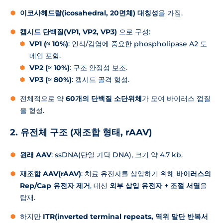
이코사헤드랄(icosahedral, 20면체) 대칭성
을 가짐.
캡시드 단백질(VP1, VP2, VP3)
으로 구성:
VP1 (≈ 10%)
: 인식/감염에 중요한 phospholipase A2 도
메인 포함.
VP2 (≈ 10%)
: 구조 안정성 보조.
VP3 (≈ 80%)
: 캡시드 골격 형성.
전체적으로 약
60개의 단백질 소단위체
가 모여 바이러스 껍질
을 형성.
2. 유전체 구조 (재조합 형태, rAAV)
원래 AAV
: ssDNA(단일 가닥 DNA), 크기 약 4.7 kb.
재조합 AAV(rAAV)
: 치료 유전자를 삽입하기 위해
바이러스의
Rep/Cap 유전자 제거
, 대신
외부 삽입 유전자 + 조절 서열
을
탑재.
하지만
ITR(inverted terminal repeats, 역위 말단 반복서